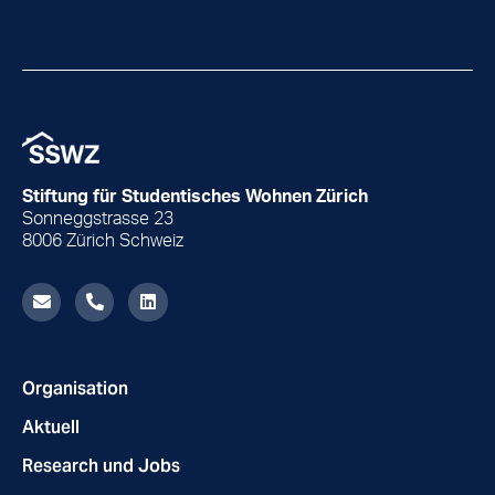
Stiftung für Studentisches
Wohnen Zürich
Sonneggstrasse 23
8006 Zürich Schweiz
E
P
L
n
h
i
v
o
n
e
n
k
l
e
e
o
-
d
Organisation
p
a
i
e
l
n
Aktuell
t
Research und Jobs